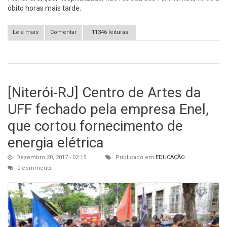
óbito horas mais tarde.
Leia mais
sobre Um guerreiro a menos: adeus a Alexandre Mendes (1977-
Comentar
11346 leituras
2017)
[Niterói-RJ] Centro de Artes da
UFF fechado pela empresa Enel,
que cortou fornecimento de
energia elétrica
Dezembro 20, 2017 - 02:15
Publicado em:
EDUCAÇÃO
0 comments