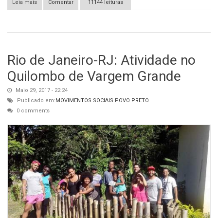
Leia mais
sobre [Rio de Janeiro-RJ] Bloco da Ceguinha 2018: Guerreiro
Comentar
11144 leituras
Como Sempre
Rio de Janeiro-RJ: Atividade no
Quilombo de Vargem Grande
Maio 29, 2017 - 22:24
Publicado em:
MOVIMENTOS SOCIAIS
POVO PRETO
0 comments