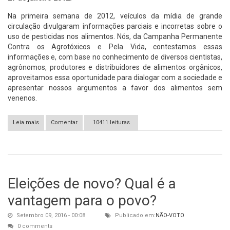
Na primeira semana de 2012, veículos da mídia de grande
circulação divulgaram informações parciais e incorretas sobre o
uso de pesticidas nos alimentos. Nós, da Campanha Permanente
Contra os Agrotóxicos e Pela Vida, contestamos essas
informações e, com base no conhecimento de diversos cientistas,
agrônomos, produtores e distribuidores de alimentos orgânicos,
aproveitamos essa oportunidade para dialogar com a sociedade e
apresentar nossos argumentos a favor dos alimentos sem
venenos.
Leia mais
sobre Cinco esclarecimentos sobre Agrotóxicos, Alimentos
Comentar
10411 leituras
Orgânicos e Agroecológicos
Eleições de novo? Qual é a
vantagem para o povo?
Setembro 09, 2016 - 00:08
Publicado em:
NÃO-VOTO
0 comments