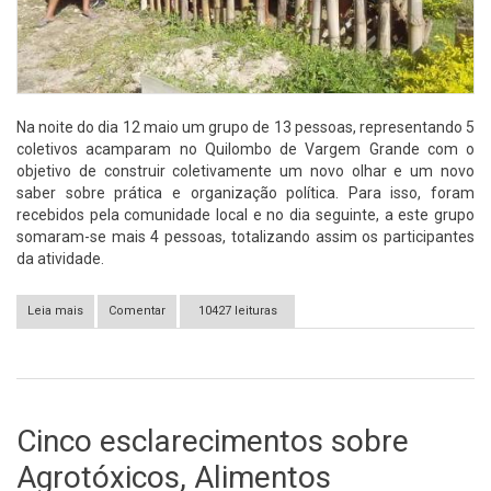
Na noite do dia 12 maio um grupo de 13 pessoas, representando 5
coletivos acamparam no Quilombo de Vargem Grande com o
objetivo de construir coletivamente um novo olhar e um novo
saber sobre prática e organização política. Para isso, foram
recebidos pela comunidade local e no dia seguinte, a este grupo
somaram-se mais 4 pessoas, totalizando assim os participantes
da atividade.
Leia mais
sobre Rio de Janeiro-RJ: Atividade no Quilombo de Vargem
Comentar
10427 leituras
Grande
Cinco esclarecimentos sobre
Agrotóxicos, Alimentos