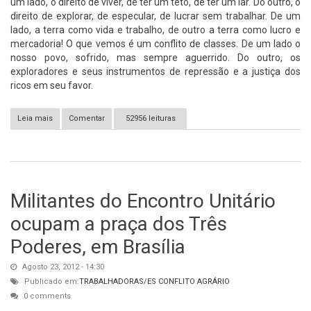
um lado, o direito de viver, de ter um teto, de ter um lar. Do outro, o
direito de explorar, de especular, de lucrar sem trabalhar. De um
lado, a terra como vida e trabalho, de outro a terra como lucro e
mercadoria! O que vemos é um conflito de classes. De um lado o
nosso povo, sofrido, mas sempre aguerrido. Do outro, os
exploradores e seus instrumentos de repressão e a justiça dos
ricos em seu favor.
Leia mais
Comentar
sobre O Povo que se Atreveu a Resistir: Ação Direta e
52956 leituras
Resistência na Comunidade de Pinheirinhos
Militantes do Encontro Unitário
ocupam a praça dos Três
Poderes, em Brasília
Agosto 23, 2012 - 14:30
Publicado em:
TRABALHADORAS/ES
CONFLITO AGRÁRIO
0 comments