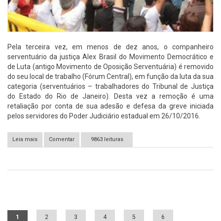
Pela terceira vez, em menos de dez anos, o companheiro
serventuário da justiça Alex Brasil do Movimento Democrático e
de Luta (antigo Movimento de Oposição Serventuária) é removido
do seu local de trabalho (Fórum Central), em função da luta da sua
categoria (serventuários – trabalhadores do Tribunal de Justiça
do Estado do Rio de Janeiro). Desta vez a remoção é uma
retaliação por conta de sua adesão e defesa da greve iniciada
pelos servidores do Poder Judiciário estadual em 26/10/2016.
Leia mais
sobre Solidariedade urgente a grevista que sofre retaliação do
Comentar
9863 leituras
TJ-RJ
Páginas
1
2
3
4
5
6