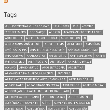
Tags
#JULIOCENTENÁRIO
15 DE MAIO
1917
2013
2016
4E30NÃO
7 DE SETEMBRO
8 DE MARÇO
ABORTO
ACAMPAMENTO TERRA LIVRE
AÇÃO DIRETA
ADEP
AGROECOLOGIA
AGROTÓXICOS
AI
ALDEIA MARACANÃ RESISTE
ALFREDO LIMA
ALINE RICCI
AMAZÔNIA
AMÉRICA LATINA
ANÁLISE DE CONJUNTURA
ANARCOSINDICALISMO
ANARQUISMO
ANARQUISTAS
ANIVERSÁRIO
ANTI-ESPECISMO
ANTIFA
ANTIFASCISMO
ANTIFASCISTA
ANTIMÍDIA
ANTONY DEVALLE
AO VIVO
APOIO MÚTUO
APOSENTADORIA
ARGENTINA
ARMAMENTO DA GUARDA MUNICIPAL
ARTICULA
ARTICULAÇÃO DE GRUPOS AUTÔNOMOS - AGA
ARTISTAS DE RUA
ASSASSINATO
ASSASSINATO NO EXTRA
ASSASSINOS
ASSÉDIO MORAL
ASSOCIAÇÃO DE TRABALHADORES DE BASE – ATB
ATB
ATO CONTRA BOLSONARO
ATO CONTRA G20
ATROPELAMENTO
AUDIÊNCIA-JULGAMENTO
ÁUDIO
AUMENTO DAS PASSAGENS
AUSTERIDADE
AUTOCRÍTICA
AUTODEFESA
AUTOGESTÃO