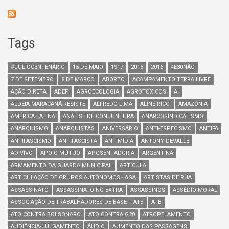
Tags
#JULIOCENTENÁRIO
15 DE MAIO
1917
2013
2016
4E30NÃO
7 DE SETEMBRO
8 DE MARÇO
ABORTO
ACAMPAMENTO TERRA LIVRE
AÇÃO DIRETA
ADEP
AGROECOLOGIA
AGROTÓXICOS
AI
ALDEIA MARACANÃ RESISTE
ALFREDO LIMA
ALINE RICCI
AMAZÔNIA
AMÉRICA LATINA
ANÁLISE DE CONJUNTURA
ANARCOSINDICALISMO
ANARQUISMO
ANARQUISTAS
ANIVERSÁRIO
ANTI-ESPECISMO
ANTIFA
ANTIFASCISMO
ANTIFASCISTA
ANTIMÍDIA
ANTONY DEVALLE
AO VIVO
APOIO MÚTUO
APOSENTADORIA
ARGENTINA
ARMAMENTO DA GUARDA MUNICIPAL
ARTICULA
ARTICULAÇÃO DE GRUPOS AUTÔNOMOS - AGA
ARTISTAS DE RUA
ASSASSINATO
ASSASSINATO NO EXTRA
ASSASSINOS
ASSÉDIO MORAL
ASSOCIAÇÃO DE TRABALHADORES DE BASE – ATB
ATB
ATO CONTRA BOLSONARO
ATO CONTRA G20
ATROPELAMENTO
AUDIÊNCIA-JULGAMENTO
ÁUDIO
AUMENTO DAS PASSAGENS