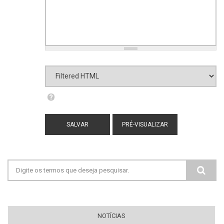
Formato de texto
Filtered HTML
Mais informações sobre os formatos de
texto
Endereços de sites e e-mails serão
transformados em links automaticamente.
Adds captions, from the title attribute, to
Formulário de busca
images with one of the following classes:
image-left image-right standalone-image
Tags HTML permitidas: <a> <em> <strong>
<cite> <blockquote> <code> <ul> <ol> <li>
<dl> <dt> <dd>
NOTÍCIAS
Quebras de linhas e parágrafos são gerados