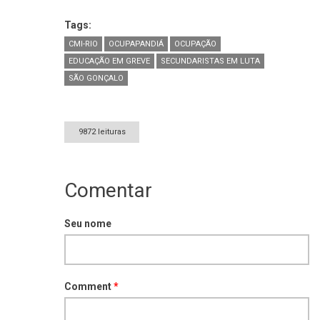
Tags:
CMI-RIO
OCUPAPANDIÁ
OCUPAÇÃO
EDUCAÇÃO EM GREVE
SECUNDARISTAS EM LUTA
SÃO GONÇALO
9872 leituras
Comentar
Seu nome
Comment
*