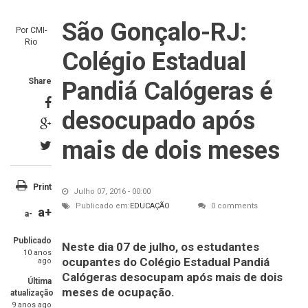
São Gonçalo-RJ:
Por
CMI-
Rio
Colégio Estadual
Share
Pandiá Calógeras é
desocupado após
mais de dois meses
Print
Julho 07, 2016 - 00:00
Publicado em:
EDUCAÇÃO
0 comments
a+
a-
Publicado
Neste dia 07 de julho, os estudantes
10 anos
ocupantes do Colégio Estadual Pandiá
ago
Calógeras desocupam após mais de dois
Última
meses de ocupação.
atualização
9 anos ago