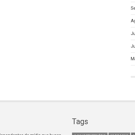
S
A
J
J
M
Tags