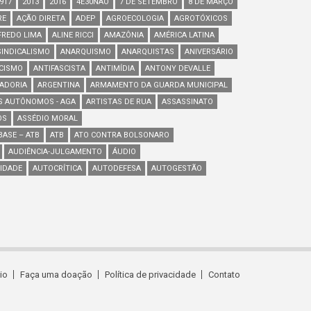
917
2013
2016
4E30NÃO
7 DE SETEMBRO
8 DE MARÇO
RE
AÇÃO DIRETA
ADEP
AGROECOLOGIA
AGROTÓXICOS
FREDO LIMA
ALINE RICCI
AMAZÔNIA
AMÉRICA LATINA
INDICALISMO
ANARQUISMO
ANARQUISTAS
ANIVERSÁRIO
SCISMO
ANTIFASCISTA
ANTIMÍDIA
ANTONY DEVALLE
ADORIA
ARGENTINA
ARMAMENTO DA GUARDA MUNICIPAL
S AUTÔNOMOS - AGA
ARTISTAS DE RUA
ASSASSINATO
OS
ASSÉDIO MORAL
ASE – ATB
ATB
ATO CONTRA BOLSONARO
AUDIÊNCIA-JULGAMENTO
ÁUDIO
IDADE
AUTOCRÍTICA
AUTODEFESA
AUTOGESTÃO
cio
Faça uma doação
Política de privacidade
Contato