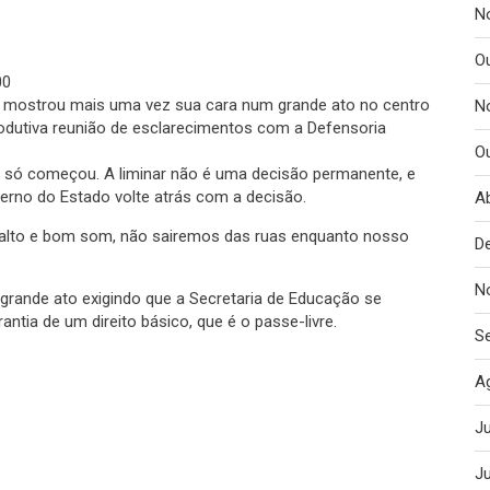
N
O
00
l mostrou mais uma vez sua cara num grande ato no centro
N
rodutiva reunião de esclarecimentos com a Defensoria
O
a só começou. A liminar não é uma decisão permanente, e
rno do Estado volte atrás com a decisão.
Ab
alto e bom som, não sairemos das ruas enquanto nosso
D
N
rande ato exigindo que a Secretaria de Educação se
antia de um direito básico, que é o passe-livre.
S
A
J
J