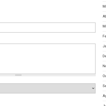
M
Ab
M
Fe
J
D
N
O
S
A
J