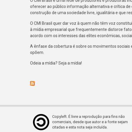
O CMI Brasil é uma rede de produtores e produtoras i
oferecer ao público informação alternativa e crítica de
construção de uma sociedade livre, igualitária e que r
O CMI Brasil quer dar voz à quem não têm voz constitu
à mídia empresarial que frequentemente distorce fato
acordo com os interesses das elites econômicas, sociais
A ênfase da cobertura é sobre os movimentos sociais e 
opõem.
Odeia a mídia? Seja a mídia!
Copyleft. É livre a reprodução para fins não
comerciais, desde que autor e a fonte sejam
citadas e esta nota seja incluída.