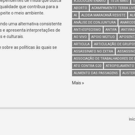
ndependentes de mídia que busca
#JULIOCENTENÁRIO
15 DE MAIO
1
 qualidade que contribua para a
ABORTO
ACAMPAMENTO TERRA LIV
espeite o meio ambiente.
AI
ALDEIA MARACANÃ RESISTE
AL
ANÁLISE DE CONJUNTURA
ANARCOS
indo uma alternativa consistente
s e apresenta interpretações de
ANTI-ESPECISMO
ANTIFA
ANTIFA
 e culturais.
AO VIVO
APOIO MÚTUO
APOSENT
ARTICULA
ARTICULAÇÃO DE GRUPO
sobre as políticas às quais se
ASSASSINATO NO EXTRA
ASSASSIN
ASSOCIAÇÃO DE TRABALHADORES DE B
ATO CONTRA G20
ATROPELAMENTO
AUMENTO DAS PASSAGENS
AUSTER
Mais
Iní