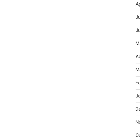
A
J
J
M
Ab
M
Fe
J
D
N
O