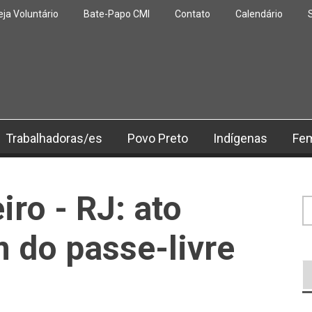
eja Voluntário
Bate-Papo CMI
Contato
Calendário
Trabalhadoras/es
Povo Preto
Indígenas
Fe
iro - RJ: ato
F
m do passe-livre