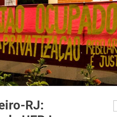
eiro-RJ:
F