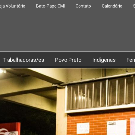
eja Voluntário
Bate-Papo CMI
Contato
Calendário
Trabalhadoras/es
Povo Preto
Indígenas
Fe