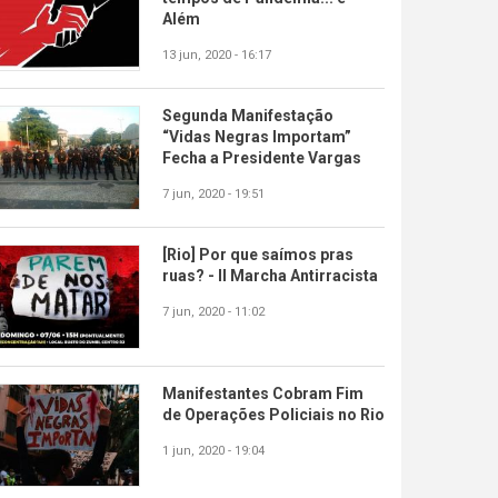
Além
13 jun, 2020 - 16:17
Segunda Manifestação
“Vidas Negras Importam”
Fecha a Presidente Vargas
7 jun, 2020 - 19:51
[Rio] Por que saímos pras
ruas? - II Marcha Antirracista
7 jun, 2020 - 11:02
Manifestantes Cobram Fim
de Operações Policiais no Rio
1 jun, 2020 - 19:04