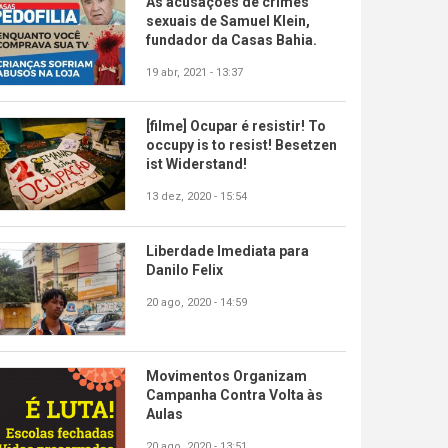
As acusações de crimes
sexuais de Samuel Klein,
fundador da Casas Bahia.
19 abr, 2021 - 13:37
[filme] Ocupar é resistir! To
occupy is to resist! Besetzen
ist Widerstand!
13 dez, 2020 - 15:54
Liberdade Imediata para
Danilo Felix
20 ago, 2020 - 14:59
Movimentos Organizam
Campanha Contra Volta às
Aulas
20 ago, 2020 - 13:51