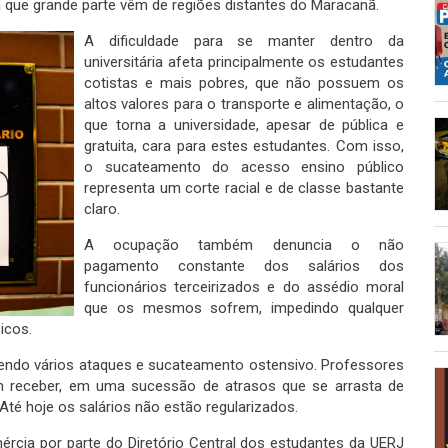
 que grande parte vêm de regiões distantes do Maracanã.
A dificuldade para se manter dentro da
universitária afeta principalmente os estudantes
cotistas e mais pobres, que não possuem os
altos valores para o transporte e alimentação, o
que torna a universidade, apesar de pública e
gratuita, cara para estes estudantes. Com isso,
o sucateamento do acesso ensino público
representa um corte racial e de classe bastante
claro.
A ocupação também denuncia o não
pagamento constante dos salários dos
funcionários terceirizados e do assédio moral
que os mesmos sofrem, impedindo qualquer
icos.
endo vários ataques e sucateamento ostensivo. Professores
m receber, em uma sucessão de atrasos que se arrasta de
té hoje os salários não estão regularizados.
rcia por parte do Diretório Central dos estudantes da UERJ