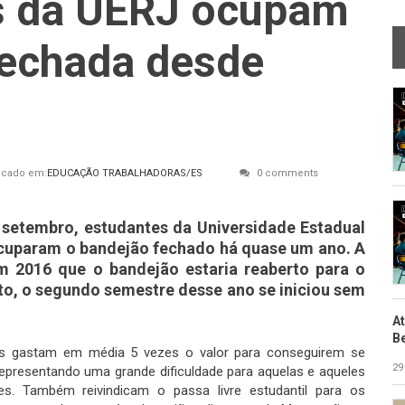
s da UERJ ocupam
fechada desde
icado em:
EDUCAÇÃO
TRABALHADORAS/ES
0 comments
e setembro, estudantes da Universidade Estadual
ocuparam o bandejão fechado há quase um ano. A
em 2016 que o bandejão estaria reaberto para o
nto, o segundo semestre desse ano se iniciou sem
A
B
es gastam em média 5 vezes o valor para conseguirem se
29
 representando uma grande dificuldade para aquelas e aqueles
s. Também reivindicam o passa livre estudantil para os