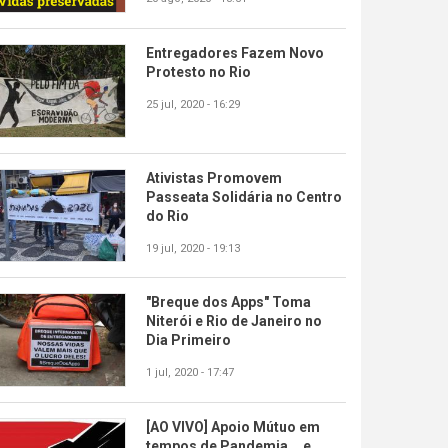
Entregadores Fazem Novo
Protesto no Rio
25 jul, 2020 - 16:29
Ativistas Promovem
Passeata Solidária no Centro
do Rio
19 jul, 2020 - 19:13
"Breque dos Apps" Toma
Niterói e Rio de Janeiro no
Dia Primeiro
1 jul, 2020 - 17:47
[AO VIVO] Apoio Mútuo em
tempos de Pandemia... e