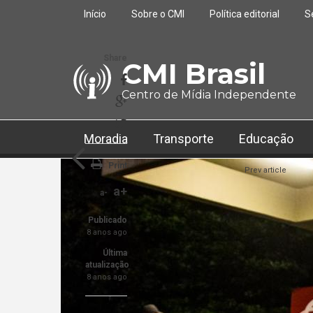
Pular para o conteúdo principal
Início
Sobre o CMI
Política editorial
S
Share
CMI Brasil
Centro de Mídia Independente
Moradia
Transporte
Educação
Print
Prev article
a+
a-
Publicado
8 anos ago
Última
atualização
8 anos ago