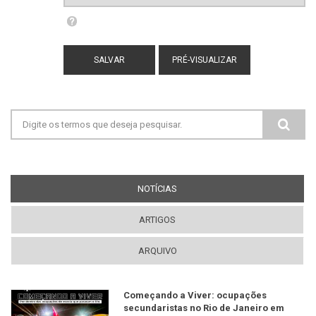
Filtered HTML
Mais informações sobre os formatos de
texto
Endereços de sites e e-mails serão
transformados em links automaticamente.
Adds captions, from the title attribute, to
Formulário de busca
images with one of the following classes:
image-left image-right standalone-image
Tags HTML permitidas: <a> <em> <strong>
<cite> <blockquote> <code> <ul> <ol> <li>
<dl> <dt> <dd>
NOTÍCIAS
(ABA ATIVA)
Quebras de linhas e parágrafos são gerados
automaticamente.
ARTIGOS
ARQUIVO
Começando a Viver: ocupações
secundaristas no Rio de Janeiro em