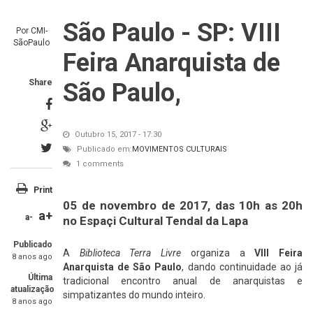
São Paulo - SP: VIII
Por
CMI-
SãoPaulo
Feira Anarquista de
Share
São Paulo,
Outubro 15, 2017 - 17:30
Publicado em:
MOVIMENTOS CULTURAIS
1 comments
Print
05 de novembro de 2017, das 10h as 20h
a+
a-
no Espaçi Cultural Tendal da Lapa
Publicado
A
Biblioteca Terra Livre
organiza a
VIII Feira
8 anos ago
Anarquista de São P
a
ulo
, dando continuidade ao já
Última
tradicional encontro anual de anarquistas e
atualização
simpatizantes do mundo inteiro.
8 anos ago