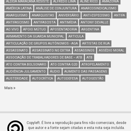
ALDEIA MARACANÃ RESISTE
ALFREDO LIMA
ALINE RICCI
AMAZÔNIA
AMÉRICA LATINA
ANÁLISE DE CONJUNTURA
ANARCOSINDICALISMO
ANARQUISMO
ANARQUISTAS
ANIVERSÁRIO
ANTI-ESPECISMO
ANTIFA
ANTIFASCISMO
ANTIFASCISTA
ANTIMÍDIA
ANTONY DEVALLE
AO VIVO
APOIO MÚTUO
APOSENTADORIA
ARGENTINA
ARMAMENTO DA GUARDA MUNICIPAL
ARTICULA
ARTICULAÇÃO DE GRUPOS AUTÔNOMOS - AGA
ARTISTAS DE RUA
ASSASSINATO
ASSASSINATO NO EXTRA
ASSASSINOS
ASSÉDIO MORAL
ASSOCIAÇÃO DE TRABALHADORES DE BASE – ATB
ATB
ATO CONTRA BOLSONARO
ATO CONTRA G20
ATROPELAMENTO
AUDIÊNCIA-JULGAMENTO
ÁUDIO
AUMENTO DAS PASSAGENS
AUSTERIDADE
AUTOCRÍTICA
AUTODEFESA
AUTOGESTÃO
Mais
Copyleft. É livre a reprodução para fins não comerciais, desde
que autor e a fonte sejam citadas e esta nota seja incluída.