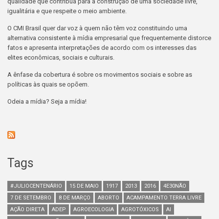
qualidade que contribua para a construção de uma sociedade livre,
igualitária e que respeite o meio ambiente.
O CMI Brasil quer dar voz à quem não têm voz constituindo uma
alternativa consistente à mídia empresarial que frequentemente distorce
fatos e apresenta interpretações de acordo com os interesses das
elites econômicas, sociais e culturais.
A ênfase da cobertura é sobre os movimentos sociais e sobre as
políticas às quais se opõem.
Odeia a mídia? Seja a mídia!
Tags
#JULIOCENTENÁRIO
15 DE MAIO
1917
2013
2016
4E30NÃO
7 DE SETEMBRO
8 DE MARÇO
ABORTO
ACAMPAMENTO TERRA LIVRE
AÇÃO DIRETA
ADEP
AGROECOLOGIA
AGROTÓXICOS
AI