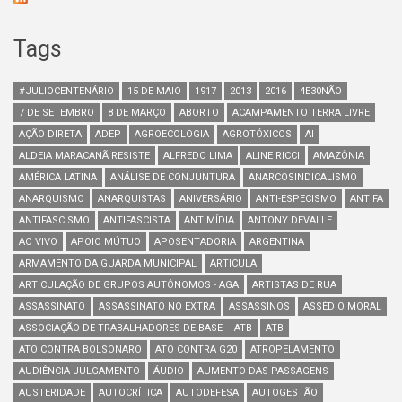
Tags
#JULIOCENTENÁRIO
15 DE MAIO
1917
2013
2016
4E30NÃO
7 DE SETEMBRO
8 DE MARÇO
ABORTO
ACAMPAMENTO TERRA LIVRE
AÇÃO DIRETA
ADEP
AGROECOLOGIA
AGROTÓXICOS
AI
ALDEIA MARACANÃ RESISTE
ALFREDO LIMA
ALINE RICCI
AMAZÔNIA
AMÉRICA LATINA
ANÁLISE DE CONJUNTURA
ANARCOSINDICALISMO
ANARQUISMO
ANARQUISTAS
ANIVERSÁRIO
ANTI-ESPECISMO
ANTIFA
ANTIFASCISMO
ANTIFASCISTA
ANTIMÍDIA
ANTONY DEVALLE
AO VIVO
APOIO MÚTUO
APOSENTADORIA
ARGENTINA
ARMAMENTO DA GUARDA MUNICIPAL
ARTICULA
ARTICULAÇÃO DE GRUPOS AUTÔNOMOS - AGA
ARTISTAS DE RUA
ASSASSINATO
ASSASSINATO NO EXTRA
ASSASSINOS
ASSÉDIO MORAL
ASSOCIAÇÃO DE TRABALHADORES DE BASE – ATB
ATB
ATO CONTRA BOLSONARO
ATO CONTRA G20
ATROPELAMENTO
AUDIÊNCIA-JULGAMENTO
ÁUDIO
AUMENTO DAS PASSAGENS
AUSTERIDADE
AUTOCRÍTICA
AUTODEFESA
AUTOGESTÃO