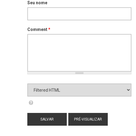
Seu nome
Comment
*
Formato de texto
Filtered HTML
Mais informações sobre os formatos de
texto
Endereços de sites e e-mails serão