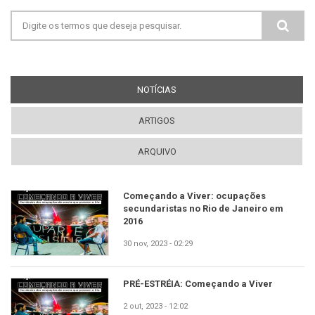
transformados em links automaticamente.
Adds captions, from the title attribute, to
Formulário de busca
images with one of the following classes:
image-left image-right standalone-image
Tags HTML permitidas: <a> <em> <strong>
<cite> <blockquote> <code> <ul> <ol> <li>
<dl> <dt> <dd>
NOTÍCIAS
(ABA ATIVA)
Quebras de linhas e parágrafos são gerados
automaticamente.
ARTIGOS
ARQUIVO
Começando a Viver: ocupações
secundaristas no Rio de Janeiro em
2016
30 nov, 2023 - 02:29
PRÉ-ESTRÉIA: Começando a Viver
2 out, 2023 - 12:02