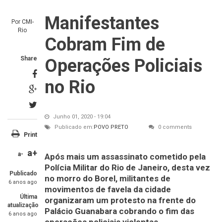
Manifestantes
Por
CMI-
Rio
Cobram Fim de
Share
Operações Policiais
no Rio
Junho 01, 2020 - 19:04
Publicado em:
POVO PRETO
0 comments
Print
a+
a-
Após mais um assassinato cometido pela
Polícia Militar do Rio de Janeiro, desta vez
Publicado
no morro do Borel, militantes de
6 anos ago
movimentos de favela da cidade
Última
organizaram um protesto na frente do
atualização
Palácio Guanabara cobrando o fim das
6 anos ago
operações policiais violentas.