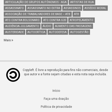
ARTICULAÇÃO DE GRUPOS AUTÔNOMOS - AGA
ARTISTAS DE RUA
ASSASSINATO
ASSASSINATO NO EXTRA
ASSASSINOS
ASSÉDIO MORAL
ASSOCIAÇÃO DE TRABALHADORES DE BASE – ATB
ATB
ATO CONTRA BOLSONARO
ATO CONTRA G20
ATROPELAMENTO
AUDIÊNCIA-JULGAMENTO
ÁUDIO
AUMENTO DAS PASSAGENS
AUSTERIDADE
AUTOCRÍTICA
AUTODEFESA
AUTOGESTÃO
Mais
Copyleft. É livre a reprodução para fins não comerciais, desde
que autor e a fonte sejam citadas e esta nota seja incluída.
Início
Faça uma doação
Política de privacidade