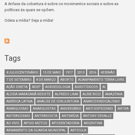
A ênfase da cobertura é sobre os movimentos sociais e sobre as
políticas às quais se opõem.
Odeia a mídia? Seja a mídia!
Tags
#JULIOCENTENÁRIO
15 DE MAIO
1917
2013
2016
4E30NÃO
7 DE SETEMBRO
8 DE MARÇO
ABORTO
ACAMPAMENTO TERRA LIVRE
AÇÃO DIRETA
ADEP
AGROECOLOGIA
AGROTÓXICOS
AI
ALDEIA MARACANÃ RESISTE
ALFREDO LIMA
ALINE RICCI
AMAZÔNIA
AMÉRICA LATINA
ANÁLISE DE CONJUNTURA
ANARCOSINDICALISMO
ANARQUISMO
ANARQUISTAS
ANIVERSÁRIO
ANTI-ESPECISMO
ANTIFA
ANTIFASCISMO
ANTIFASCISTA
ANTIMÍDIA
ANTONY DEVALLE
AO VIVO
APOIO MÚTUO
APOSENTADORIA
ARGENTINA
ARMAMENTO DA GUARDA MUNICIPAL
ARTICULA