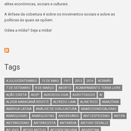
elites econômicas, sociais e culturais.
A ênfase da cobertura é sobre os movimentos sociais e sobre as
políticas às quais se opõem.
Odeia a mídia? Seja a mídia!
Tags
#JULIOCENTENÁRIO
15 DE MAIO
1917
2013
2016
4E30NÃO
7 DE SETEMBRO
8 DE MARÇO
ABORTO
ACAMPAMENTO TERRA LIVRE
AÇÃO DIRETA
ADEP
AGROECOLOGIA
AGROTÓXICOS
AI
ALDEIA MARACANÃ RESISTE
ALFREDO LIMA
ALINE RICCI
AMAZÔNIA
AMÉRICA LATINA
ANÁLISE DE CONJUNTURA
ANARCOSINDICALISMO
ANARQUISMO
ANARQUISTAS
ANIVERSÁRIO
ANTI-ESPECISMO
ANTIFA
ANTIFASCISMO
ANTIFASCISTA
ANTIMÍDIA
ANTONY DEVALLE
AO VIVO
APOIO MÚTUO
APOSENTADORIA
ARGENTINA