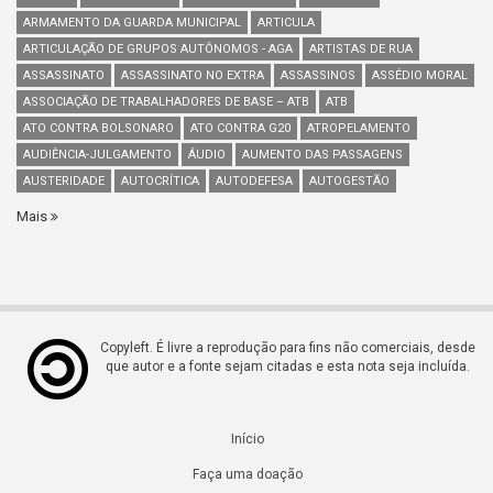
ARMAMENTO DA GUARDA MUNICIPAL
ARTICULA
ARTICULAÇÃO DE GRUPOS AUTÔNOMOS - AGA
ARTISTAS DE RUA
ASSASSINATO
ASSASSINATO NO EXTRA
ASSASSINOS
ASSÉDIO MORAL
ASSOCIAÇÃO DE TRABALHADORES DE BASE – ATB
ATB
ATO CONTRA BOLSONARO
ATO CONTRA G20
ATROPELAMENTO
AUDIÊNCIA-JULGAMENTO
ÁUDIO
AUMENTO DAS PASSAGENS
AUSTERIDADE
AUTOCRÍTICA
AUTODEFESA
AUTOGESTÃO
Mais
Copyleft. É livre a reprodução para fins não comerciais, desde
que autor e a fonte sejam citadas e esta nota seja incluída.
Início
Faça uma doação