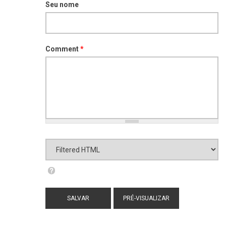
Seu nome
Comment
*
Formato de texto
Filtered HTML
Mais informações sobre os formatos de
texto
Endereços de sites e e-mails serão