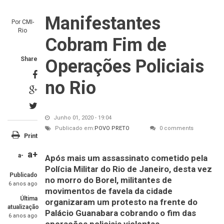
Manifestantes
Por
CMI-
Rio
Cobram Fim de
Share
Operações Policiais
no Rio
Junho 01, 2020 - 19:04
Publicado em:
POVO PRETO
0 comments
Print
a+
a-
Após mais um assassinato cometido pela
Polícia Militar do Rio de Janeiro, desta vez
Publicado
no morro do Borel, militantes de
6 anos ago
movimentos de favela da cidade
Última
organizaram um protesto na frente do
atualização
Palácio Guanabara cobrando o fim das
6 anos ago
operações policiais violentas.