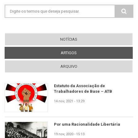
transformados em links automaticamente.
Adds captions, from the title attribute, to
Formulário de busca
images with one of the following classes:
image-left image-right standalone-image
Tags HTML permitidas: <a> <em> <strong>
<cite> <blockquote> <code> <ul> <ol> <li>
<dl> <dt> <dd>
NOTÍCIAS
Quebras de linhas e parágrafos são gerados
automaticamente.
ARTIGOS
(ABA ATIVA)
ARQUIVO
Estatuto da Associação de
Trabalhadores de Base – ATB
14 nov, 2021 - 13:29
Por uma Racionalidade Libertária
19 nov, 2020 - 15:13