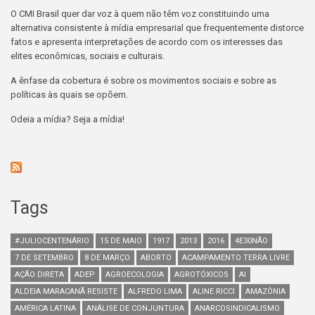
O CMI Brasil quer dar voz à quem não têm voz constituindo uma
alternativa consistente à mídia empresarial que frequentemente distorce
fatos e apresenta interpretações de acordo com os interesses das
elites econômicas, sociais e culturais.
A ênfase da cobertura é sobre os movimentos sociais e sobre as
políticas às quais se opõem.
Odeia a mídia? Seja a mídia!
Tags
#JULIOCENTENÁRIO
15 DE MAIO
1917
2013
2016
4E30NÃO
7 DE SETEMBRO
8 DE MARÇO
ABORTO
ACAMPAMENTO TERRA LIVRE
AÇÃO DIRETA
ADEP
AGROECOLOGIA
AGROTÓXICOS
AI
ALDEIA MARACANÃ RESISTE
ALFREDO LIMA
ALINE RICCI
AMAZÔNIA
AMÉRICA LATINA
ANÁLISE DE CONJUNTURA
ANARCOSINDICALISMO