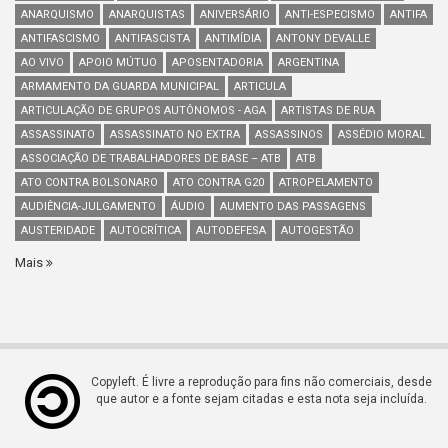
ANARQUISMO
ANARQUISTAS
ANIVERSÁRIO
ANTI-ESPECISMO
ANTIFA
ANTIFASCISMO
ANTIFASCISTA
ANTIMÍDIA
ANTONY DEVALLE
AO VIVO
APOIO MÚTUO
APOSENTADORIA
ARGENTINA
ARMAMENTO DA GUARDA MUNICIPAL
ARTICULA
ARTICULAÇÃO DE GRUPOS AUTÔNOMOS - AGA
ARTISTAS DE RUA
ASSASSINATO
ASSASSINATO NO EXTRA
ASSASSINOS
ASSÉDIO MORAL
ASSOCIAÇÃO DE TRABALHADORES DE BASE – ATB
ATB
ATO CONTRA BOLSONARO
ATO CONTRA G20
ATROPELAMENTO
AUDIÊNCIA-JULGAMENTO
ÁUDIO
AUMENTO DAS PASSAGENS
AUSTERIDADE
AUTOCRÍTICA
AUTODEFESA
AUTOGESTÃO
Mais
Copyleft. É livre a reprodução para fins não comerciais, desde
que autor e a fonte sejam citadas e esta nota seja incluída.