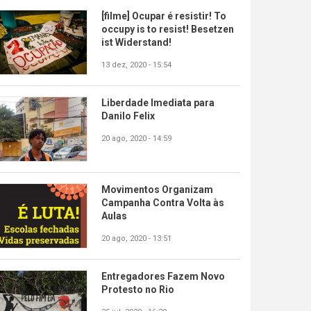
[filme] Ocupar é resistir! To
occupy is to resist! Besetzen
ist Widerstand!
13 dez, 2020 - 15:54
Liberdade Imediata para
Danilo Felix
20 ago, 2020 - 14:59
Movimentos Organizam
Campanha Contra Volta às
Aulas
20 ago, 2020 - 13:51
Entregadores Fazem Novo
Protesto no Rio