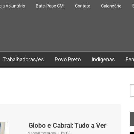
eja Voluntário
Bate-Papo CMI
Contato
Calendário
Trabalhadoras/es
Povo Preto
Indígenas
Fe
F
Globo e Cabral: Tudo a Ver
9 anos 8 meses
ago
Por
OP