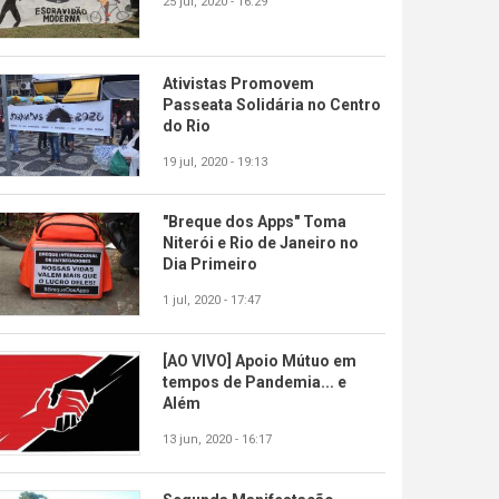
25 jul, 2020 - 16:29
Ativistas Promovem
Passeata Solidária no Centro
do Rio
19 jul, 2020 - 19:13
"Breque dos Apps" Toma
Niterói e Rio de Janeiro no
Dia Primeiro
1 jul, 2020 - 17:47
[AO VIVO] Apoio Mútuo em
tempos de Pandemia... e
Além
13 jun, 2020 - 16:17