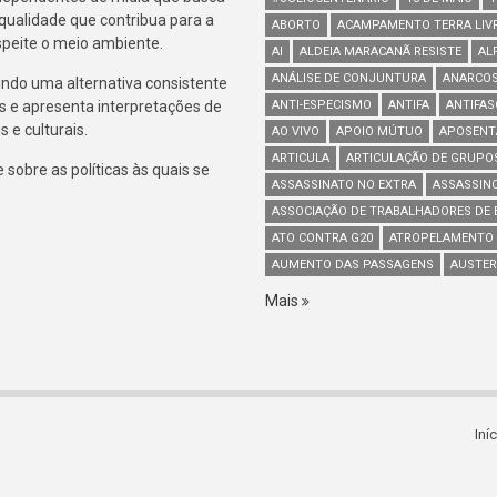
 qualidade que contribua para a
ABORTO
ACAMPAMENTO TERRA LIV
espeite o meio ambiente.
AI
ALDEIA MARACANÃ RESISTE
AL
ANÁLISE DE CONJUNTURA
ANARCOS
indo uma alternativa consistente
s e apresenta interpretações de
ANTI-ESPECISMO
ANTIFA
ANTIFA
 e culturais.
AO VIVO
APOIO MÚTUO
APOSENT
ARTICULA
ARTICULAÇÃO DE GRUPO
sobre as políticas às quais se
ASSASSINATO NO EXTRA
ASSASSIN
ASSOCIAÇÃO DE TRABALHADORES DE B
ATO CONTRA G20
ATROPELAMENTO
AUMENTO DAS PASSAGENS
AUSTER
Mais
Iní