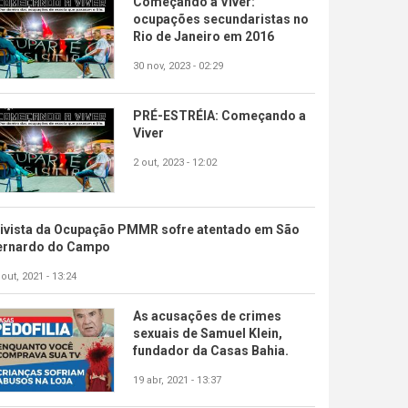
Começando a Viver:
ocupações secundaristas no
Rio de Janeiro em 2016
30 nov, 2023 - 02:29
PRÉ-ESTRÉIA: Começando a
Viver
2 out, 2023 - 12:02
tivista da Ocupação PMMR sofre atentado em São
ernardo do Campo
 out, 2021 - 13:24
As acusações de crimes
sexuais de Samuel Klein,
fundador da Casas Bahia.
19 abr, 2021 - 13:37