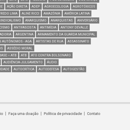
RE
AÇÃO DIRETA
ADEP
AGROECOLOGIA
AGROTÓXICOS
FREDO LIMA
ALINE RICCI
AMAZÔNIA
AMÉRICA LATINA
INDICALISMO
ANARQUISMO
ANARQUISTAS
ANIVERSÁRIO
SCISMO
ANTIFASCISTA
ANTIMÍDIA
ANTONY DEVALLE
ADORIA
ARGENTINA
ARMAMENTO DA GUARDA MUNICIPAL
S AUTÔNOMOS - AGA
ARTISTAS DE RUA
ASSASSINATO
OS
ASSÉDIO MORAL
ASE – ATB
ATB
ATO CONTRA BOLSONARO
AUDIÊNCIA-JULGAMENTO
ÁUDIO
IDADE
AUTOCRÍTICA
AUTODEFESA
AUTOGESTÃO
cio
Faça uma doação
Política de privacidade
Contato