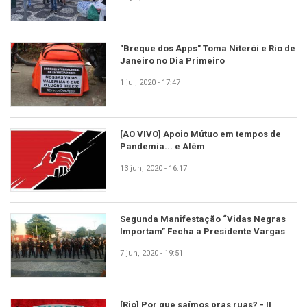
"Breque dos Apps" Toma Niterói e Rio de
Janeiro no Dia Primeiro
1 jul, 2020 - 17:47
[AO VIVO] Apoio Mútuo em tempos de
Pandemia... e Além
13 jun, 2020 - 16:17
Segunda Manifestação “Vidas Negras
Importam” Fecha a Presidente Vargas
7 jun, 2020 - 19:51
[Rio] Por que saímos pras ruas? - II