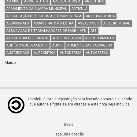
AO VIVO
APOIO MÚTUO
APOSENTADORIA
ARGENTINA
ARMAMENTO DA GUARDA MUNICIPAL
ARTICULA
ARTICULAÇÃO DE GRUPOS AUTÔNOMOS - AGA
ARTISTAS DE RUA
ASSASSINATO
ASSASSINATO NO EXTRA
ASSASSINOS
ASSÉDIO MORAL
ASSOCIAÇÃO DE TRABALHADORES DE BASE – ATB
ATB
ATO CONTRA BOLSONARO
ATO CONTRA G20
ATROPELAMENTO
AUDIÊNCIA-JULGAMENTO
ÁUDIO
AUMENTO DAS PASSAGENS
AUSTERIDADE
AUTOCRÍTICA
AUTODEFESA
AUTOGESTÃO
Mais
Copyleft. É livre a reprodução para fins não comerciais, desde
que autor e a fonte sejam citadas e esta nota seja incluída.
Início
Faça uma doação