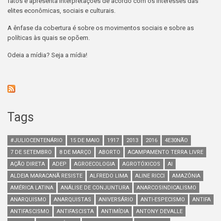
fatos e apresenta interpretações de acordo com os interesses das
elites econômicas, sociais e culturais.
A ênfase da cobertura é sobre os movimentos sociais e sobre as
políticas às quais se opõem.
Odeia a mídia? Seja a mídia!
Tags
#JULIOCENTENÁRIO
15 DE MAIO
1917
2013
2016
4E30NÃO
7 DE SETEMBRO
8 DE MARÇO
ABORTO
ACAMPAMENTO TERRA LIVRE
AÇÃO DIRETA
ADEP
AGROECOLOGIA
AGROTÓXICOS
AI
ALDEIA MARACANÃ RESISTE
ALFREDO LIMA
ALINE RICCI
AMAZÔNIA
AMÉRICA LATINA
ANÁLISE DE CONJUNTURA
ANARCOSINDICALISMO
ANARQUISMO
ANARQUISTAS
ANIVERSÁRIO
ANTI-ESPECISMO
ANTIFA
ANTIFASCISMO
ANTIFASCISTA
ANTIMÍDIA
ANTONY DEVALLE