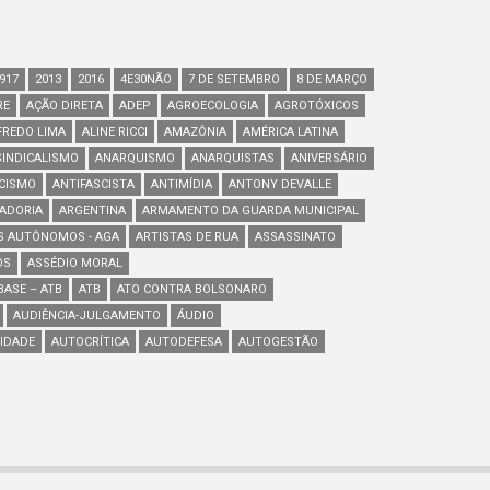
917
2013
2016
4E30NÃO
7 DE SETEMBRO
8 DE MARÇO
RE
AÇÃO DIRETA
ADEP
AGROECOLOGIA
AGROTÓXICOS
FREDO LIMA
ALINE RICCI
AMAZÔNIA
AMÉRICA LATINA
INDICALISMO
ANARQUISMO
ANARQUISTAS
ANIVERSÁRIO
SCISMO
ANTIFASCISTA
ANTIMÍDIA
ANTONY DEVALLE
ADORIA
ARGENTINA
ARMAMENTO DA GUARDA MUNICIPAL
S AUTÔNOMOS - AGA
ARTISTAS DE RUA
ASSASSINATO
OS
ASSÉDIO MORAL
ASE – ATB
ATB
ATO CONTRA BOLSONARO
AUDIÊNCIA-JULGAMENTO
ÁUDIO
IDADE
AUTOCRÍTICA
AUTODEFESA
AUTOGESTÃO