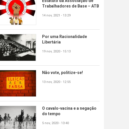
Estatuto da Associação de
Trabalhadores de Base – ATB
14 nov, 2021 - 13:29
Por uma Racionalidade
Libertária
19 nov, 2020 - 15:13
Não vote, politize-se!
13 nov, 2020 - 12:55
O cavalo-vacina e a negação
do tempo
5 nov, 2020 - 13:40