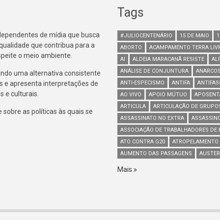
Tags
ndependentes de mídia que busca
#JULIOCENTENÁRIO
15 DE MAIO
1
 qualidade que contribua para a
ABORTO
ACAMPAMENTO TERRA LIV
espeite o meio ambiente.
AI
ALDEIA MARACANÃ RESISTE
AL
ANÁLISE DE CONJUNTURA
ANARCOS
indo uma alternativa consistente
s e apresenta interpretações de
ANTI-ESPECISMO
ANTIFA
ANTIFA
 e culturais.
AO VIVO
APOIO MÚTUO
APOSENT
ARTICULA
ARTICULAÇÃO DE GRUPO
sobre as políticas às quais se
ASSASSINATO NO EXTRA
ASSASSIN
ASSOCIAÇÃO DE TRABALHADORES DE B
ATO CONTRA G20
ATROPELAMENTO
AUMENTO DAS PASSAGENS
AUSTER
Mais