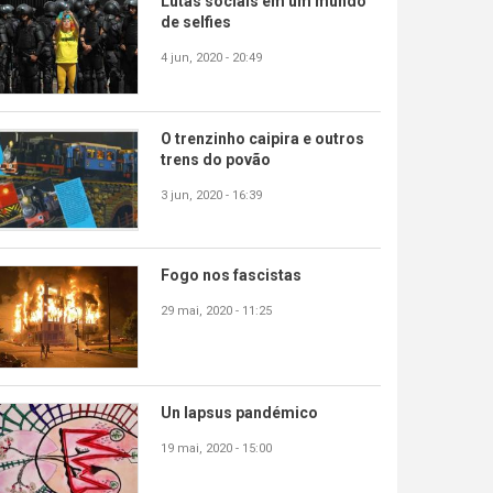
Lutas sociais em um mundo
de selfies
4 jun, 2020 - 20:49
O trenzinho caipira e outros
trens do povão
3 jun, 2020 - 16:39
Fogo nos fascistas
29 mai, 2020 - 11:25
Un lapsus pandémico
19 mai, 2020 - 15:00