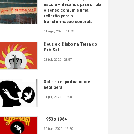
escola – desafios para driblar
o senso comum e uma
reflexão para a
transformação concreta
11 ago, 2020 - 11:03
Deus e o Diabo na Terra do
Pré-Sal
28 jul, 2020 - 23:57
Sobre a espiritualidade
neoliberal
11 jul, 2020 - 10:58
1953 x 1984
30 jun, 2020 - 19:50