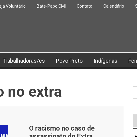
eja Voluntário
Bate-Papo CMI
Contato
Calendário
Trabalhadoras/es
Povo Preto
Indígenas
Fe
 no extra
F
O racismo no caso de
assassinato do Extra