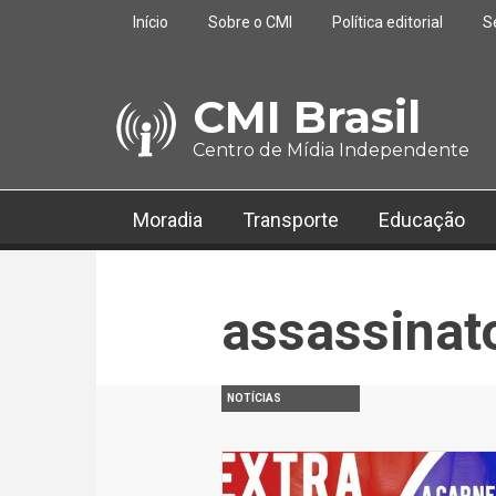
Pular para o conteúdo principal
Início
Sobre o CMI
Política editorial
S
CMI Brasil
Centro de Mídia Independente
Moradia
Transporte
Educação
assassinato
NOTÍCIAS