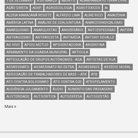
7 DE SETEMBRO
8 DE MARÇO
ABORTO
ACAMPAMENTO TERRA LIVRE
AÇÃO DIRETA
ADEP
AGROECOLOGIA
AGROTÓXICOS
AI
ALDEIA MARACANÃ RESISTE
ALFREDO LIMA
ALINE RICCI
AMAZÔNIA
AMÉRICA LATINA
ANÁLISE DE CONJUNTURA
ANARCOSINDICALISMO
ANARQUISMO
ANARQUISTAS
ANIVERSÁRIO
ANTI-ESPECISMO
ANTIFA
ANTIFASCISMO
ANTIFASCISTA
ANTIMÍDIA
ANTONY DEVALLE
AO VIVO
APOIO MÚTUO
APOSENTADORIA
ARGENTINA
ARMAMENTO DA GUARDA MUNICIPAL
ARTICULA
ARTICULAÇÃO DE GRUPOS AUTÔNOMOS - AGA
ARTISTAS DE RUA
ASSASSINATO
ASSASSINATO NO EXTRA
ASSASSINOS
ASSÉDIO MORAL
ASSOCIAÇÃO DE TRABALHADORES DE BASE – ATB
ATB
ATO CONTRA BOLSONARO
ATO CONTRA G20
ATROPELAMENTO
AUDIÊNCIA-JULGAMENTO
ÁUDIO
AUMENTO DAS PASSAGENS
AUSTERIDADE
AUTOCRÍTICA
AUTODEFESA
AUTOGESTÃO
Mais