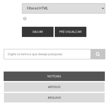
Formato de texto
Filtered HTML
Mais informações sobre os formatos de
texto
Endereços de sites e e-mails serão
transformados em links automaticamente.
Adds captions, from the title attribute, to
Formulário de busca
images with one of the following classes:
image-left image-right standalone-image
Tags HTML permitidas: <a> <em> <strong>
<cite> <blockquote> <code> <ul> <ol> <li>
<dl> <dt> <dd>
NOTÍCIAS
(ABA ATIVA)
Quebras de linhas e parágrafos são gerados
automaticamente.
ARTIGOS
ARQUIVO