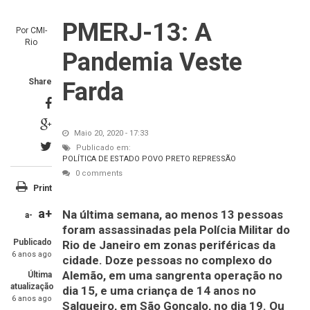
PMERJ-13: A
Por
CMI-
Rio
Pandemia Veste
Share
Farda
Maio 20, 2020 - 17:33
Publicado em:
POLÍTICA DE ESTADO
POVO PRETO
REPRESSÃO
0 comments
Print
a+
Na última semana, ao menos 13 pessoas
a-
foram assassinadas pela Polícia Militar do
Publicado
Rio de Janeiro em zonas periféricas da
6 anos ago
cidade. Doze pessoas no complexo do
Alemão, em uma sangrenta operação no
Última
atualização
dia 15, e uma criança de 14 anos no
6 anos ago
Salgueiro, em São Gonçalo, no dia 19. Ou