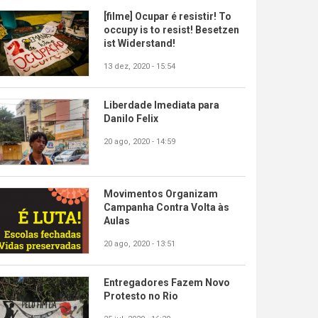
[filme] Ocupar é resistir! To
occupy is to resist! Besetzen
ist Widerstand!
13 dez, 2020 - 15:54
Liberdade Imediata para
Danilo Felix
20 ago, 2020 - 14:59
Movimentos Organizam
Campanha Contra Volta às
Aulas
20 ago, 2020 - 13:51
Entregadores Fazem Novo
Protesto no Rio