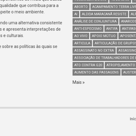
 qualidade que contribua para a
ABORTO
ACAMPAMENTO TERRA LIV
espeite o meio ambiente.
AI
ALDEIA MARACANÃ RESISTE
AL
ANÁLISE DE CONJUNTURA
ANARCOS
indo uma alternativa consistente
s e apresenta interpretações de
ANTI-ESPECISMO
ANTIFA
ANTIFA
 e culturais.
AO VIVO
APOIO MÚTUO
APOSENT
ARTICULA
ARTICULAÇÃO DE GRUPO
sobre as políticas às quais se
ASSASSINATO NO EXTRA
ASSASSIN
ASSOCIAÇÃO DE TRABALHADORES DE B
ATO CONTRA G20
ATROPELAMENTO
AUMENTO DAS PASSAGENS
AUSTER
Mais
Iní