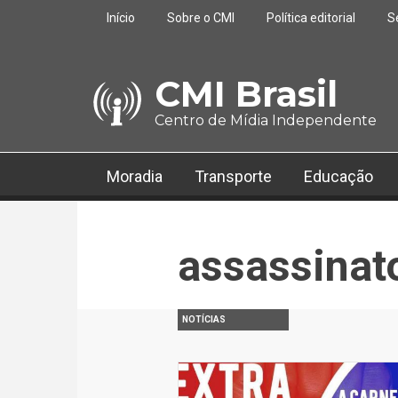
Pular para o conteúdo principal
Início
Sobre o CMI
Política editorial
S
CMI Brasil
Centro de Mídia Independente
Moradia
Transporte
Educação
assassinato
NOTÍCIAS