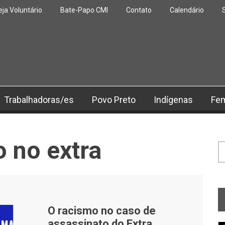
eja Voluntário
Bate-Papo CMI
Contato
Calendário
Trabalhadoras/es
Povo Preto
Indígenas
Fe
 no extra
F
O racismo no caso de
assassinato do Extra