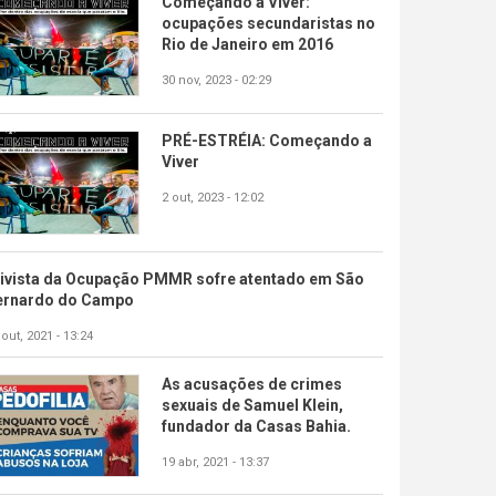
Começando a Viver:
ocupações secundaristas no
Rio de Janeiro em 2016
30 nov, 2023 - 02:29
PRÉ-ESTRÉIA: Começando a
Viver
2 out, 2023 - 12:02
tivista da Ocupação PMMR sofre atentado em São
ernardo do Campo
 out, 2021 - 13:24
As acusações de crimes
sexuais de Samuel Klein,
fundador da Casas Bahia.
19 abr, 2021 - 13:37