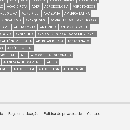
RE
AÇÃO DIRETA
ADEP
AGROECOLOGIA
AGROTÓXICOS
FREDO LIMA
ALINE RICCI
AMAZÔNIA
AMÉRICA LATINA
INDICALISMO
ANARQUISMO
ANARQUISTAS
ANIVERSÁRIO
SCISMO
ANTIFASCISTA
ANTIMÍDIA
ANTONY DEVALLE
ADORIA
ARGENTINA
ARMAMENTO DA GUARDA MUNICIPAL
S AUTÔNOMOS - AGA
ARTISTAS DE RUA
ASSASSINATO
OS
ASSÉDIO MORAL
ASE – ATB
ATB
ATO CONTRA BOLSONARO
AUDIÊNCIA-JULGAMENTO
ÁUDIO
IDADE
AUTOCRÍTICA
AUTODEFESA
AUTOGESTÃO
cio
Faça uma doação
Política de privacidade
Contato