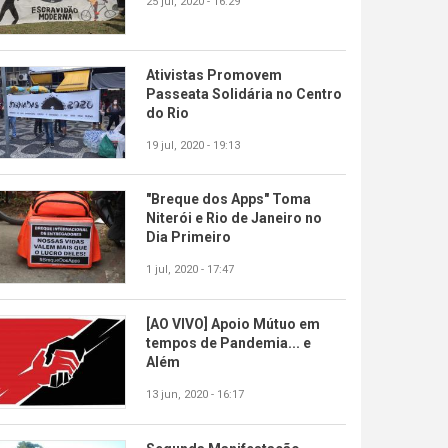
25 jul, 2020 - 16:29
Ativistas Promovem
Passeata Solidária no Centro
do Rio
19 jul, 2020 - 19:13
"Breque dos Apps" Toma
Niterói e Rio de Janeiro no
Dia Primeiro
1 jul, 2020 - 17:47
[AO VIVO] Apoio Mútuo em
tempos de Pandemia... e
Além
13 jun, 2020 - 16:17