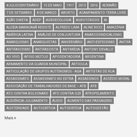
#JULIOCENTENÁRIO
15 DE MAIO
1917
2013
2016
4E30NÃO
7 DE SETEMBRO
8 DE MARÇO
ABORTO
ACAMPAMENTO TERRA LIVRE
AÇÃO DIRETA
ADEP
AGROECOLOGIA
AGROTÓXICOS
AI
ALDEIA MARACANÃ RESISTE
ALFREDO LIMA
ALINE RICCI
AMAZÔNIA
AMÉRICA LATINA
ANÁLISE DE CONJUNTURA
ANARCOSINDICALISMO
ANARQUISMO
ANARQUISTAS
ANIVERSÁRIO
ANTI-ESPECISMO
ANTIFA
ANTIFASCISMO
ANTIFASCISTA
ANTIMÍDIA
ANTONY DEVALLE
AO VIVO
APOIO MÚTUO
APOSENTADORIA
ARGENTINA
ARMAMENTO DA GUARDA MUNICIPAL
ARTICULA
ARTICULAÇÃO DE GRUPOS AUTÔNOMOS - AGA
ARTISTAS DE RUA
ASSASSINATO
ASSASSINATO NO EXTRA
ASSASSINOS
ASSÉDIO MORAL
ASSOCIAÇÃO DE TRABALHADORES DE BASE – ATB
ATB
ATO CONTRA BOLSONARO
ATO CONTRA G20
ATROPELAMENTO
AUDIÊNCIA-JULGAMENTO
ÁUDIO
AUMENTO DAS PASSAGENS
AUSTERIDADE
AUTOCRÍTICA
AUTODEFESA
AUTOGESTÃO
Mais