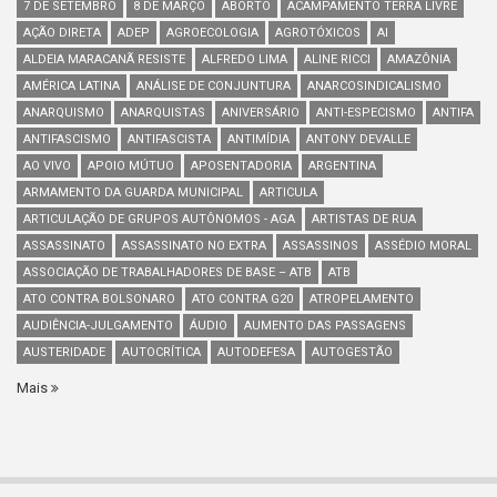
7 DE SETEMBRO
8 DE MARÇO
ABORTO
ACAMPAMENTO TERRA LIVRE
AÇÃO DIRETA
ADEP
AGROECOLOGIA
AGROTÓXICOS
AI
ALDEIA MARACANÃ RESISTE
ALFREDO LIMA
ALINE RICCI
AMAZÔNIA
AMÉRICA LATINA
ANÁLISE DE CONJUNTURA
ANARCOSINDICALISMO
ANARQUISMO
ANARQUISTAS
ANIVERSÁRIO
ANTI-ESPECISMO
ANTIFA
ANTIFASCISMO
ANTIFASCISTA
ANTIMÍDIA
ANTONY DEVALLE
AO VIVO
APOIO MÚTUO
APOSENTADORIA
ARGENTINA
ARMAMENTO DA GUARDA MUNICIPAL
ARTICULA
ARTICULAÇÃO DE GRUPOS AUTÔNOMOS - AGA
ARTISTAS DE RUA
ASSASSINATO
ASSASSINATO NO EXTRA
ASSASSINOS
ASSÉDIO MORAL
ASSOCIAÇÃO DE TRABALHADORES DE BASE – ATB
ATB
ATO CONTRA BOLSONARO
ATO CONTRA G20
ATROPELAMENTO
AUDIÊNCIA-JULGAMENTO
ÁUDIO
AUMENTO DAS PASSAGENS
AUSTERIDADE
AUTOCRÍTICA
AUTODEFESA
AUTOGESTÃO
Mais