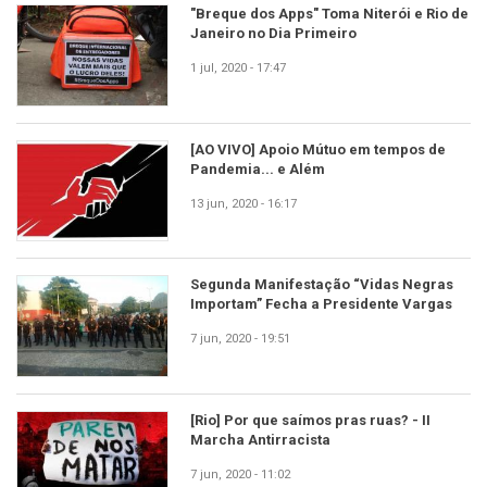
"Breque dos Apps" Toma Niterói e Rio de
Janeiro no Dia Primeiro
1 jul, 2020 - 17:47
[AO VIVO] Apoio Mútuo em tempos de
Pandemia... e Além
13 jun, 2020 - 16:17
Segunda Manifestação “Vidas Negras
Importam” Fecha a Presidente Vargas
7 jun, 2020 - 19:51
[Rio] Por que saímos pras ruas? - II
Marcha Antirracista
7 jun, 2020 - 11:02