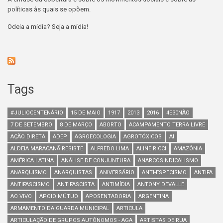
políticas às quais se opõem.
Odeia a mídia? Seja a mídia!
Tags
#JULIOCENTENÁRIO
15 DE MAIO
1917
2013
2016
4E30NÃO
7 DE SETEMBRO
8 DE MARÇO
ABORTO
ACAMPAMENTO TERRA LIVRE
AÇÃO DIRETA
ADEP
AGROECOLOGIA
AGROTÓXICOS
AI
ALDEIA MARACANÃ RESISTE
ALFREDO LIMA
ALINE RICCI
AMAZÔNIA
AMÉRICA LATINA
ANÁLISE DE CONJUNTURA
ANARCOSINDICALISMO
ANARQUISMO
ANARQUISTAS
ANIVERSÁRIO
ANTI-ESPECISMO
ANTIFA
ANTIFASCISMO
ANTIFASCISTA
ANTIMÍDIA
ANTONY DEVALLE
AO VIVO
APOIO MÚTUO
APOSENTADORIA
ARGENTINA
ARMAMENTO DA GUARDA MUNICIPAL
ARTICULA
ARTICULAÇÃO DE GRUPOS AUTÔNOMOS - AGA
ARTISTAS DE RUA