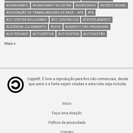
ASSASSINATO
ASSASSINATO NO EXTRA
ASSASSINOS
ASSÉDIO MORAL
ASSOCIAÇÃO DE TRABALHADORES DE BASE – ATB
ATB
ATO CONTRA BOLSONARO
ATO CONTRA G20
ATROPELAMENTO
AUDIÊNCIA-JULGAMENTO
ÁUDIO
AUMENTO DAS PASSAGENS
AUSTERIDADE
AUTOCRÍTICA
AUTODEFESA
AUTOGESTÃO
Mais
Copyleft. É livre a reprodução para fins não comerciais, desde
que autor e a fonte sejam citadas e esta nota seja incluída.
Início
Faça uma doação
Política de privacidade
Contato