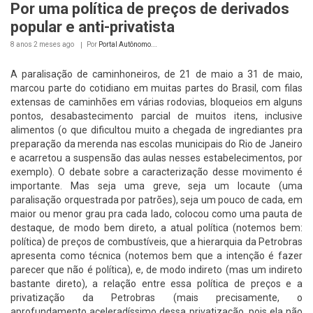
Por uma política de preços de derivados
popular e anti-privatista
8 anos 2 meses
ago
Por
Portal Autônomo...
A paralisação de caminhoneiros, de 21 de maio a 31 de maio,
marcou parte do cotidiano em muitas partes do Brasil, com filas
extensas de caminhões em várias rodovias, bloqueios em alguns
pontos, desabastecimento parcial de muitos itens, inclusive
alimentos (o que dificultou muito a chegada de ingrediantes pra
preparação da merenda nas escolas municipais do Rio de Janeiro
e acarretou a suspensão das aulas nesses estabelecimentos, por
exemplo). O debate sobre a caracterização desse movimento é
importante. Mas seja uma greve, seja um locaute (uma
paralisação orquestrada por patrões), seja um pouco de cada, em
maior ou menor grau pra cada lado, colocou como uma pauta de
destaque, de modo bem direto, a atual política (notemos bem:
política) de preços de combustíveis, que a hierarquia da Petrobras
apresenta como técnica (notemos bem que a intenção é fazer
parecer que não é política), e, de modo indireto (mas um indireto
bastante direto), a relação entre essa política de preços e a
privatização da Petrobras (mais precisamente, o
aprofundamento aceleradíssimo dessa privatização, pois ela não