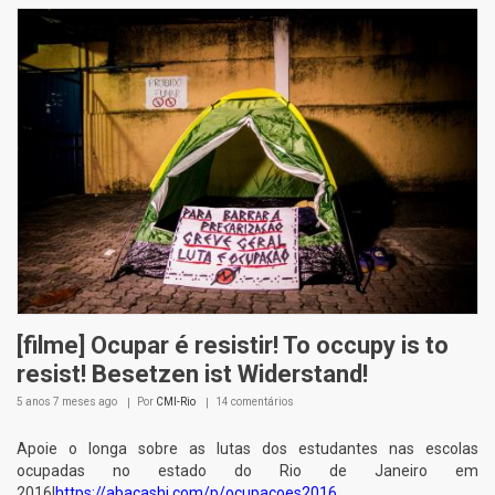
[filme] Ocupar é resistir! To occupy is to
resist! Besetzen ist Widerstand!
5 anos 7 meses
ago
Por
CMI-Rio
14 comentários
Apoie o longa sobre as lutas dos estudantes nas escolas
ocupadas no estado do Rio de Janeiro em
2016!
https://abacashi.com/p/ocupacoes2016