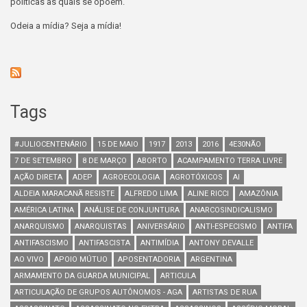
políticas às quais se opõem.
Odeia a mídia? Seja a mídia!
Tags
#JULIOCENTENÁRIO
15 DE MAIO
1917
2013
2016
4E30NÃO
7 DE SETEMBRO
8 DE MARÇO
ABORTO
ACAMPAMENTO TERRA LIVRE
AÇÃO DIRETA
ADEP
AGROECOLOGIA
AGROTÓXICOS
AI
ALDEIA MARACANÃ RESISTE
ALFREDO LIMA
ALINE RICCI
AMAZÔNIA
AMÉRICA LATINA
ANÁLISE DE CONJUNTURA
ANARCOSINDICALISMO
ANARQUISMO
ANARQUISTAS
ANIVERSÁRIO
ANTI-ESPECISMO
ANTIFA
ANTIFASCISMO
ANTIFASCISTA
ANTIMÍDIA
ANTONY DEVALLE
AO VIVO
APOIO MÚTUO
APOSENTADORIA
ARGENTINA
ARMAMENTO DA GUARDA MUNICIPAL
ARTICULA
ARTICULAÇÃO DE GRUPOS AUTÔNOMOS - AGA
ARTISTAS DE RUA