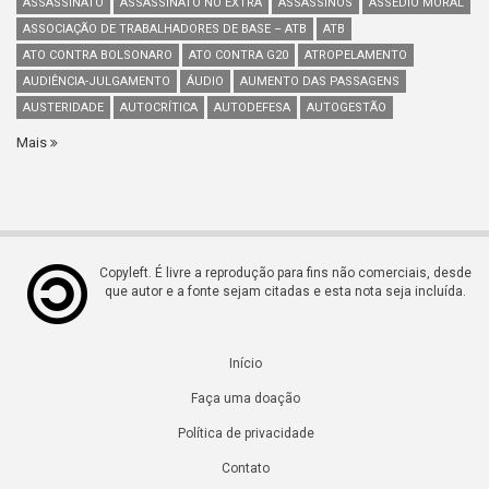
ASSASSINATO
ASSASSINATO NO EXTRA
ASSASSINOS
ASSÉDIO MORAL
ASSOCIAÇÃO DE TRABALHADORES DE BASE – ATB
ATB
ATO CONTRA BOLSONARO
ATO CONTRA G20
ATROPELAMENTO
AUDIÊNCIA-JULGAMENTO
ÁUDIO
AUMENTO DAS PASSAGENS
AUSTERIDADE
AUTOCRÍTICA
AUTODEFESA
AUTOGESTÃO
Mais
Copyleft. É livre a reprodução para fins não comerciais, desde
que autor e a fonte sejam citadas e esta nota seja incluída.
Início
Faça uma doação
Política de privacidade
Contato