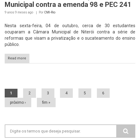
Municipal contra a emenda 98 e PEC 241
9 anos 9 meses
ago
Por
CMI-Rio
Nesta sexta-feira, 04 de outubro, cerca de 30 estudantes
ocuparam a Câmara Municipal de Niterói contra a série de
reformas que visam a privatização e o sucateamento do ensino
público.
Read more
Páginas
1
2
3
4
5
6
próximo ›
fim »
Formulário de busca